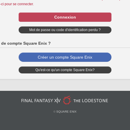
i-ci pour se connecter.
Connexion
Mot de passe ou code d'identification perdu ?
 de compte Square Enix ?
Créer un compte Square Enix
Qu'est-ce qu'un compte Square Enix?
©
SQUARE ENIX